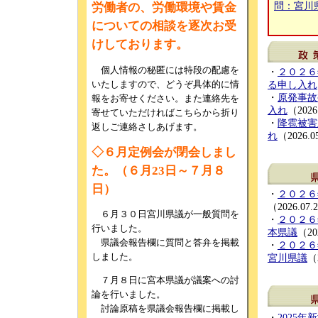
労働者の、労働環境や賃金
問：宮川
についての相談を逐次お受
けしております。
個人情報の秘匿には特段の配慮を
・
２０２６
いたしますので、どうぞ具体的に情
る申し入れ
・
原発事故
報をお寄せください。また連絡先を
入れ
（2026
寄せていただければこちらから折り
・
降雹被害
返しご連絡さしあげます。
れ
（2026.0
◇６月定例会が閉会しまし
た。（６月23日～７月８
日）
・
２０２６
（2026.07.
６月３０日宮川県議が一般質問を
・
２０２６
行いました。
本県議
（20
県議会報告欄に質問と答弁を掲載
・
２０２６
しました。
宮川県議
（
７月８日に宮本県議が議案への討
論を行いました。
討論原稿を県議会報告欄に掲載し
・
2025