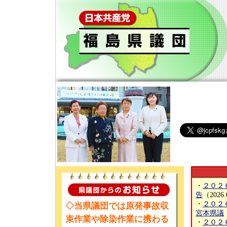
・
２０２
告
（2026.
・
２０２
◇当県議団では原発事故収
宮本県議
束作業や除染作業に携わる
・
２０２