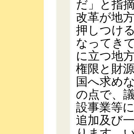
だ」と指
改革が地
押しつけ
なってき
に立つ地
権限と財
国へ求め
の点で、議
設事業等
追加及び
ります。