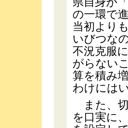
県自身が
の一環で
当初より
いびつな
不況克服
がらない
算を積み
わけには
また、切
を口実に