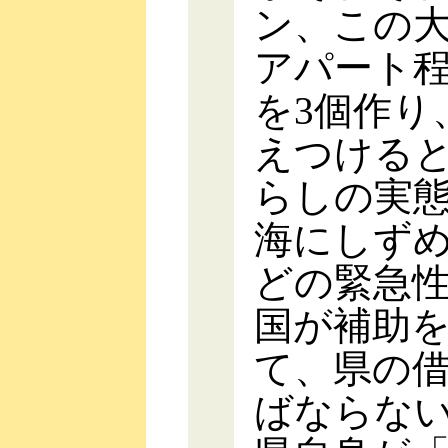
ン、この大
アパート
を3個作り
えつける
らしの実
海にしず
どの緊急
国が補助
て、県の
ばならな