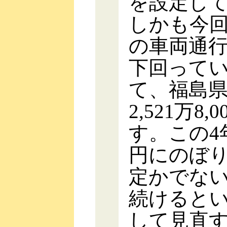
を設定し
しかも今
の車両通
下回って
て、福島
2,521万
す。この4年
円にのぼ
定かでな
続けると
して見直