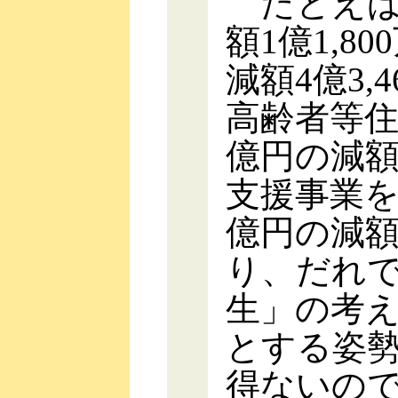
たとえば
額1億1,
減額4億3
高齢者等住
億円の減
支援事業を
億円の減
り、だれ
生」の考
とする姿
得ないの