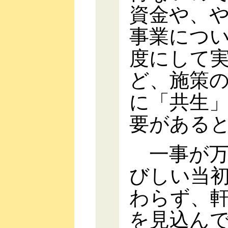
資金や、
事業につ
度にして
ど、施策
に「共生
要がある
一事が万
びしい当
わらず、
を見込ん