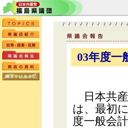
03年度
日本共産
は、最初に
度一般会計