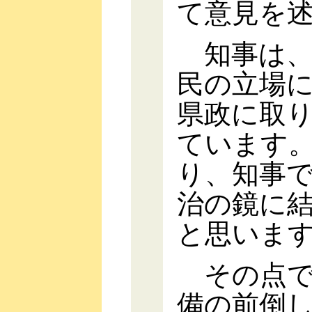
て意見を
知事は、
民の立場
県政に取
ています
り、知事
治の鏡に
と思いま
その点で
備の前倒