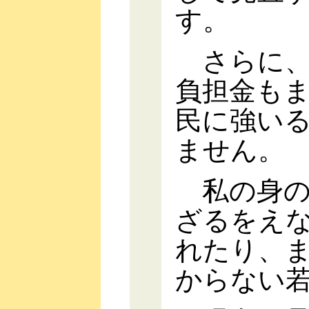
す。
さらに、
負担金も
民に強い
ません。
私の身の
ざるをえ
れたり、
からない