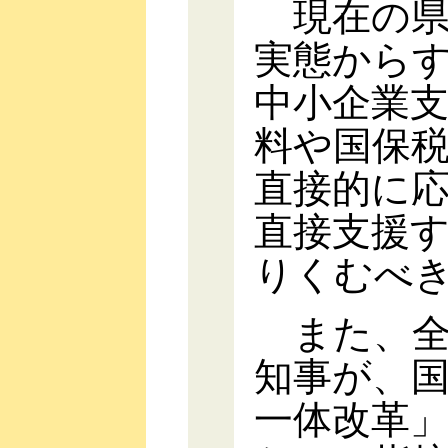
現在の県
実態から
中小企業
料や国保
直接的に
直接支援
りくむべ
また、全
知事が、
一体改革