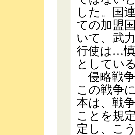
した。国
ての加盟
いて、武
行使は…
としてい
侵略戦争
この戦争
本は、戦
ことを規定
定し、こ