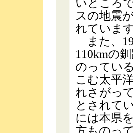
いところで
スの地震
れていま
また、19
110km
のってい
こむ太平
れさがっ
とされて
には本県を
方ものっ