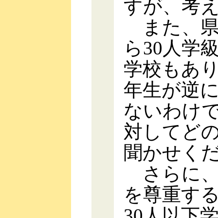
すが、考
また、県
ら30人学
学校もあり
年生が逆
ないわけ
対してど
聞かせく
さらに、
を尊重す
30人以下