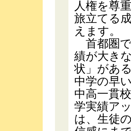
人権を尊
旅立てる
えます。
首都圏で
績が大き
状」があ
中学の早
中高一貫
学実績ア
は、生徒