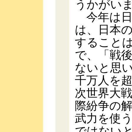
うかがい
今年は日
は、日本
すること
で、「戦
ないと思い
千万人を
次世界大
際紛争の
武力を使
ではない