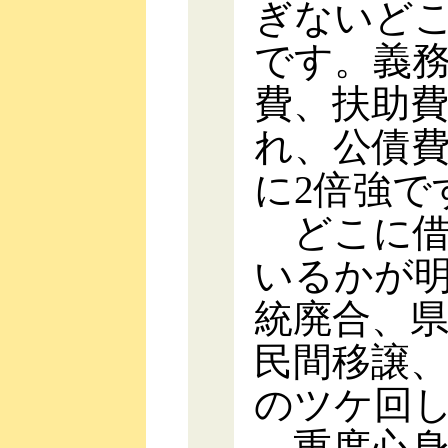
ぎないど
です。義
費、扶助費
れ、公債
に2倍強で
どこに借
いるかが
統廃合、
民間移譲
のツケ回
重度心身