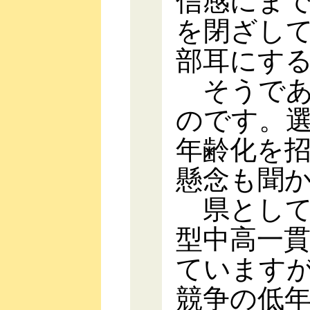
信感にま
を閉ざし
部耳にす
そうであ
のです。
年齢化を
懸念も聞
県として
型中高一
ています
競争の低