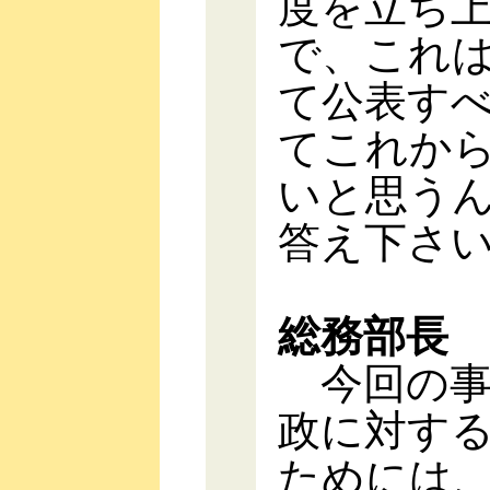
度を立ち
で、これ
て公表す
てこれか
いと思う
答え下さ
総務部長
今回の事
政に対す
ためには