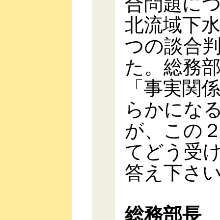
合問題に
北流域下
つの談合
た。総務
「事実関
らかにな
が、この
てどう受
答え下さ
総務部長