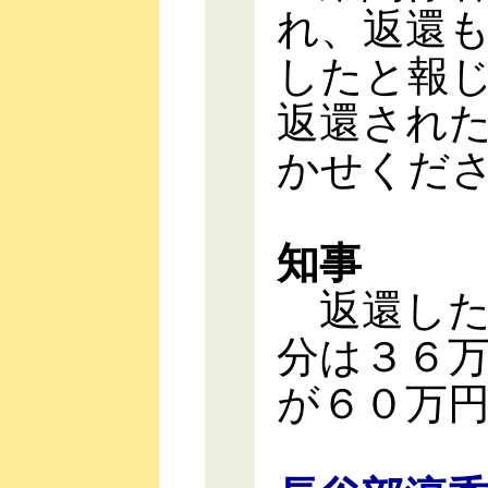
れ、返還
したと報
返還され
かせくだ
知事
返還した
分は３６
が６０万