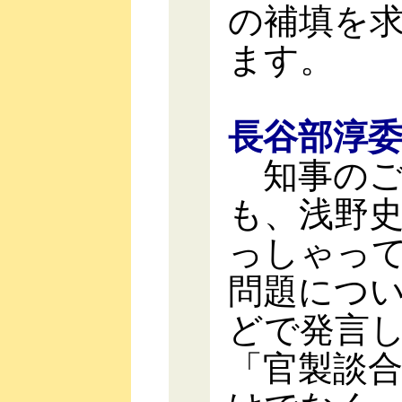
の補填を
ます。
長谷部淳
知事のご
も、浅野
っしゃっ
問題につ
どで発言
「官製談