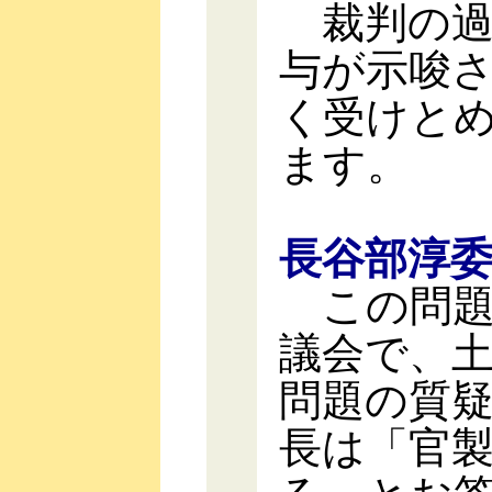
裁判の過
与が示唆
く受けと
ます。
長谷部淳
この問題
議会で、
問題の質
長は「官