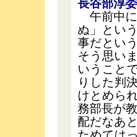
長谷部淳
午前中に
ぬ」とい
事だとい
そう思い
いうこと
りした判
けとめら
務部長が
配だなあ
ためては