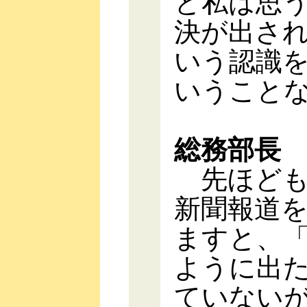
と私は思
決が出さ
いう認識
いうこと
総務部長
先ほども
新聞報道
ますと、
ように出
ていない