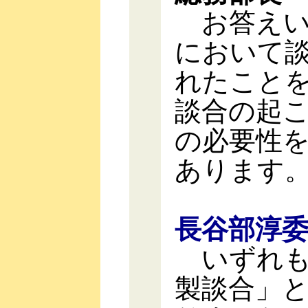
お答えい
において
れたこと
談合の起
の必要性
あります
長谷部淳
いずれも
製談合」