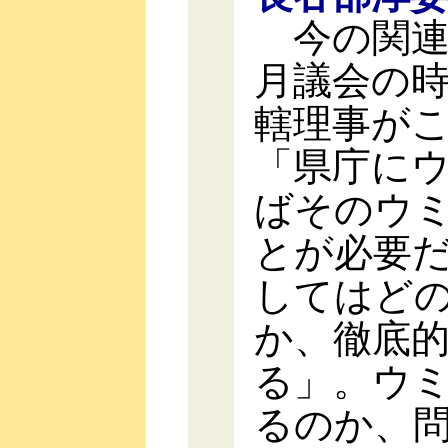
今の関連
月議会の
轄理事が
「県庁に
ばそのウ
とが必要
してはど
か、徹底
る」。ウ
るのか、