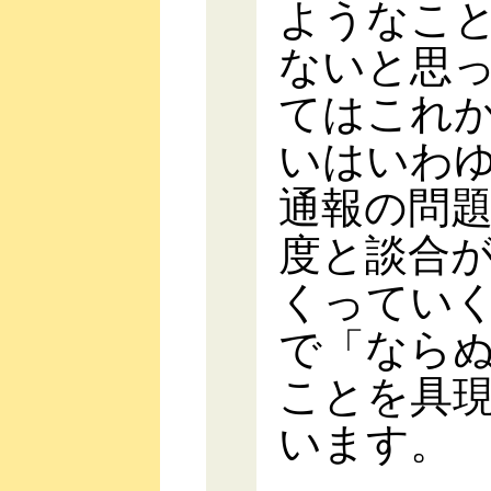
ようなこ
ないと思
てはこれ
いはいわ
通報の問
度と談合
くってい
で「なら
ことを具
います。