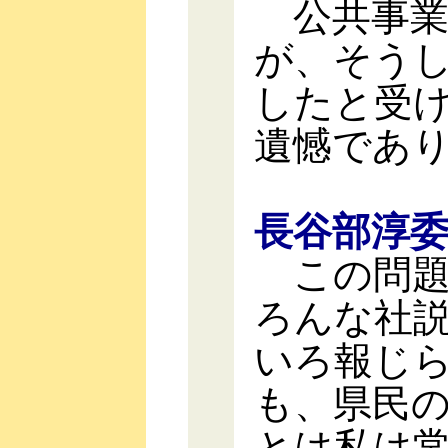
公共事業
が、そう
したと受
遺憾であ
長谷部淳
この問題
ろんな社
いろ報じ
も、県民
とは私は