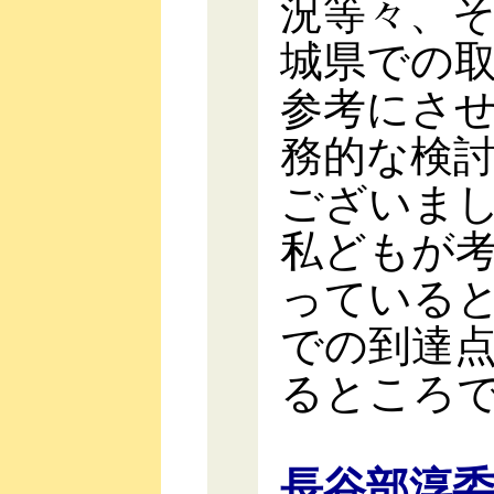
況等々、
城県での
参考にさ
務的な検
ございま
私どもが
っている
での到達
るところ
長谷部淳