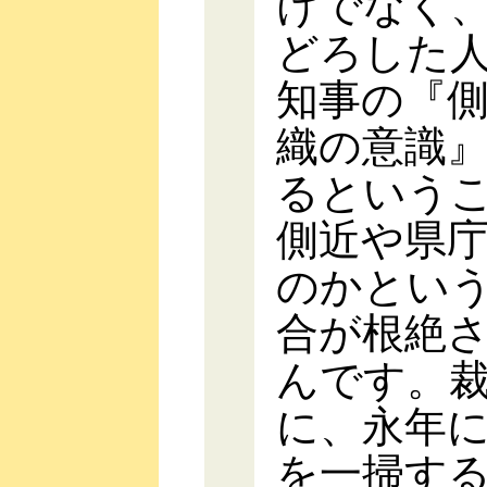
けでなく
どろした
知事の『
織の意識
るという
側近や県
のかとい
合が根絶
んです。
に、永年
を一掃す