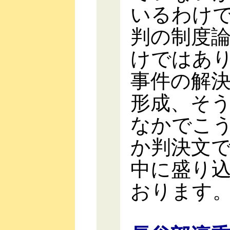
いるわけ
判の制度
けではあ
事件の解
形成、そ
なかでこ
か判決文
中に盛り
おります