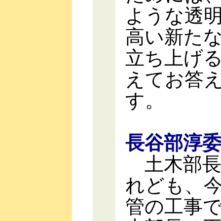
ような透
高い新た
立ち上げ
えてお答
す。
長谷部淳
土木部長
れども、
管の工事