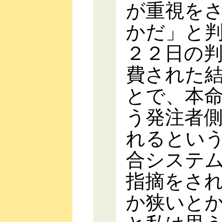
が重視を
かだ」と
２２日の
費された
とで、本
う発注者
れるとい
合システ
指摘をさ
か狭いと