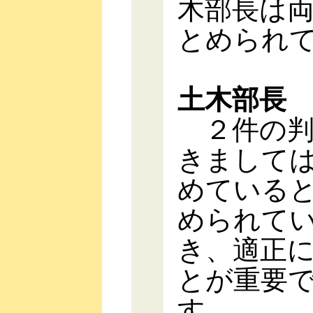
木部長は
とめられ
土木部長
２件の判
きまして
めている
められて
き、適正
とが重要
す。