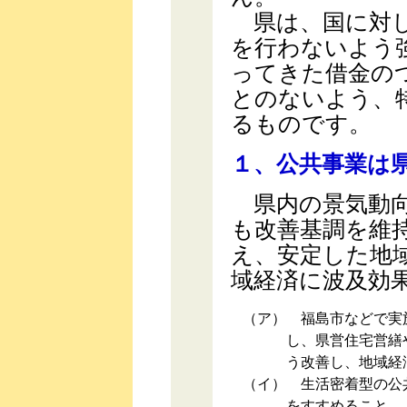
県は、国に対し
を行わないよう
ってきた借金の
とのないよう、
るものです。
１、公共事業は
県内の景気動向
も改善基調を維
え、安定した地
域経済に波及効
（ア）
福島市などで実施
し、県営住宅営繕
う改善し、地域経
（イ）
生活密着型の公共
をすすめること。