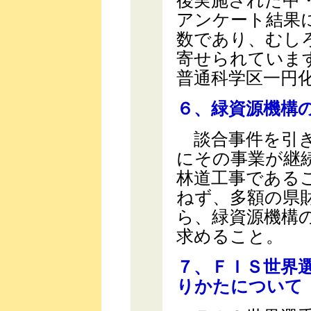
後実施された中
アンケート結果
数であり、むし
寄せられていま
普通科学区一円
６、緑資源機構
談合事件を引き
にその事業が継
林道工事である
ねず、多額の県
ら、緑資源機構
求めること。
７、ＦＩＳ世界
りかたについて