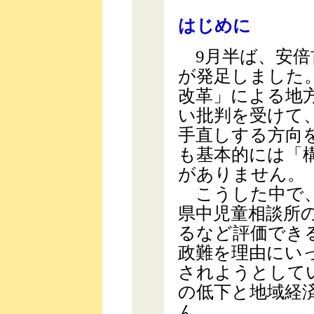
はじめに
9月半ば、安倍
が発足しました
改革」による地
い批判を受けて
手直しする方向
も基本的には「
がありません。
こうした中で、
県中児童相談所
るなど評価でき
政難を理由にい
されようとして
の低下と地域経
ん。