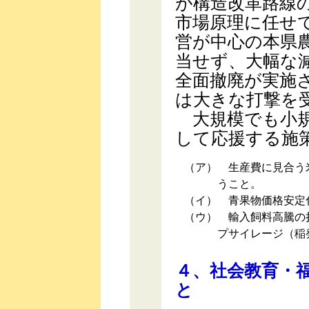
が構造改革路線
市場原理に任せ
営が中心の本県
当せず、大幅な
全面撤廃が実施
は大きな打撃を
大規模でも小規
して応援する施
（ア）
生産費に見合う米
うこと。
（イ）
青果物価格安定
（ウ）
輸入飼料高騰の折
プサイレージ（稲
４、社会教育・
と