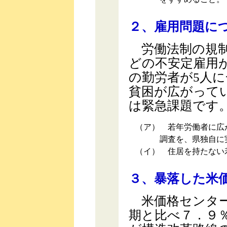
２、雇用問題に
労働法制の規制
どの不安定雇用が
の勤労者が5人
貧困が広がって
は緊急課題です
（ア）
若年労働者に広が
調査を、県独自に
（イ）
住居を持たない若
３、暴落した米
米価格センター
期と比べ７．９