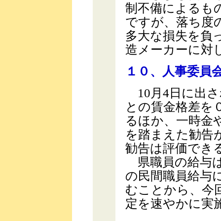
制不備によるも
ですが、落ち度
多大な損失を負
造メーカーに対
１０、人事委員
10月4日に出
との賃金格差を
るほか、一時金
を踏まえた勧告
勧告は評価でき
県職員の給与は
の民間職員給与
むことから、今
定を速やかに実