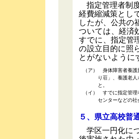
指定管理者制度
経費縮減策とし
したが、公共の
ついては、経済
すでに、指定管
の設立目的に照
とがないように
（ア）
身体障害者養護施
り荘」、養護老人
と。
（イ）
すでに指定管理者
センターなどの社
５、県立高校普
学区一円化につ