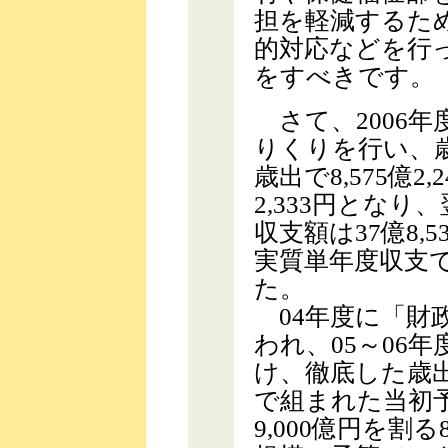
担を軽減するた
的対応などを行
をすべきです。
さて、2006
りくりを行い、歳入で
歳出で8,575億2,
2,333円とな
収支額は37億8,
実質単年度収支で
た。
04年度に「財
われ、05～06
け、徹底した歳
で組まれた当初
9,000億円を割る