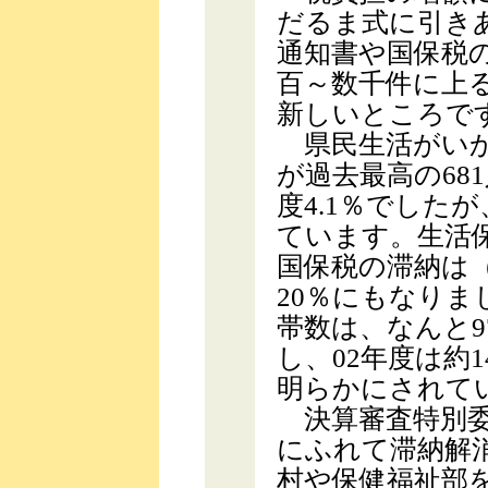
だるま式に引き
通知書や国保税
百～数千件に上
新しいところで
県民生活がいか
が過去最高の68
度4.1％でしたが、
ています。生活保
国保税の滞納は（0
20％にもなりま
帯数は、なんと97
し、02年度は約1
明らかにされて
決算審査特別委
にふれて滞納解
村や保健福祉部