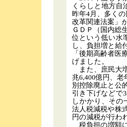
くらしと地方自
昨年4月、多く
改革関連法案」
ＧＤＰ（国内総生
位という低い水
し、負担増と給付
「後期高齢者医
げました。
また、庶民大増
兆6,400億円、
別控除廃止と公
引き下げなどで
しかかり、その
法人税減税や株
円の減税が行わ
税負担の増額に