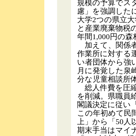
規模の予算でス
慮」を強調した
大学2つの県立
と産業廃棄物税
年間1,000円
加えて、関係者
作業所に対する
い者団体から強
月に発覚した泉
分な児童相談所
総人件費を圧縮
を削減。県職員給
閣議決定に従い
この年初めて民間
上」から「50
期末手当はマイ