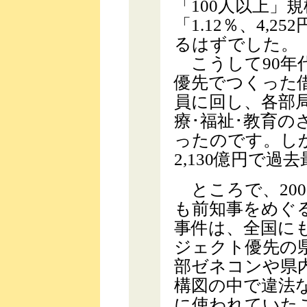
「100人以上」
「1.12％、4,
るはずでした。
こうして90年
優先でつくった
員に回し、各部
療･福祉･教育
ったのです。しか
2,130億円で
ところで、20
も前知事をめぐ
事件は、全国に
ジェクト優先の
部ゼネコンや県
構図の中で違法
に使われていた