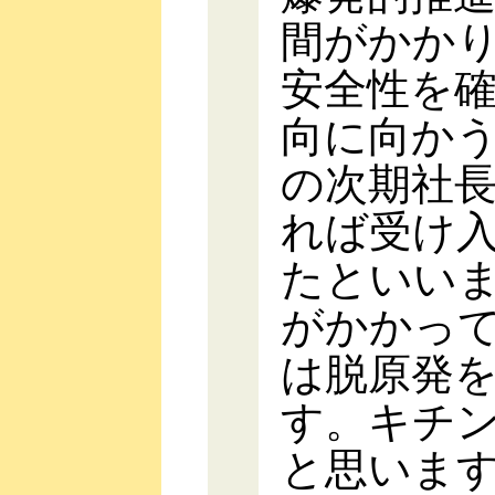
間がかか
安全性を
向に向か
の次期社
れば受け
たといい
がかかっ
は脱原発
す。キチ
と思いま