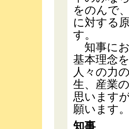
をのんで
に対する
す。
知事にお
基本理念
人々の力
生、産業
思います
願います
知事