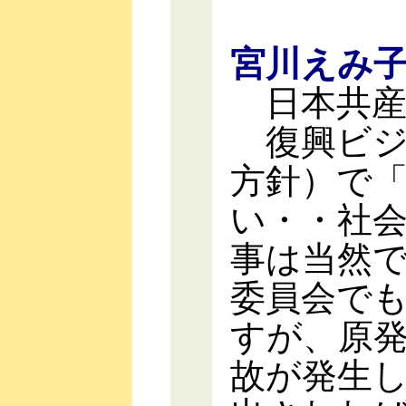
宮川えみ
日本共産
復興ビジ
方針）で
い・・社
事は当然
委員会で
すが、原
故が発生