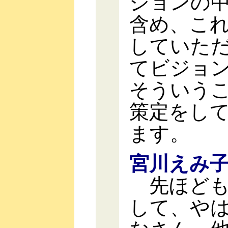
ジョンの
含め、こ
していた
てビジョ
そういう
策定をし
ます。
宮川えみ
先ほども
して、や