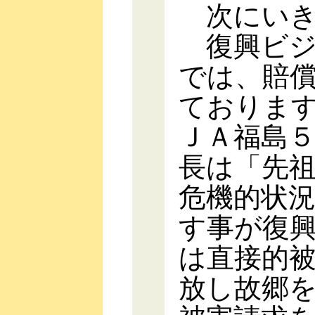
次にいき
復興ビジ
では、賠
ておりま
ＪＡ福島
長は「先
危機的状
す事が復
は直接的
放し故郷