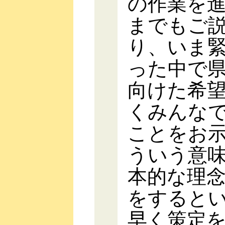
の作業を
までもご
り、いま
った中で
向けた希
くみんな
ことをお
ういう意
本的な理
をすると
早く策定