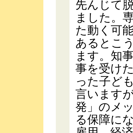
先んじて
ました。
た動く可
あるとこ
ます。知
事を受け
った子ど
言います
発」のメ
る保障に
雇用、経