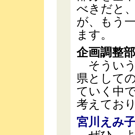
べきだと
が、もう
ます。
企画調整
そういう
県として
ていく中
考えてお
宮川えみ
ぜひ、よ