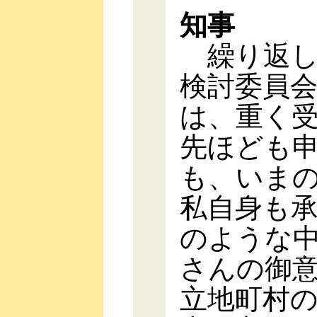
知事
繰り返し
検討委員
は、重く
先ほども
も、いま
私自身も
のような
さんの御
立地町村