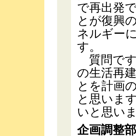
で再出発
とが復興
ネルギー
す。
質問です
の生活再
とを計画
と思いま
いと思い
企画調整