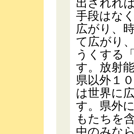
出されれ
手段はな
広がり、
て広がり
うくする
す。放射
県以外１
は世界に
す。県外
もたちを
中のみな