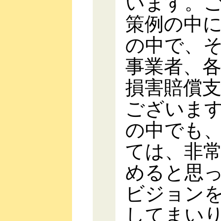
います。
策例の中
の中で、
事業者、
損害賠償
ございま
の中でも
ては、非
めると思
ビジョン
してまい