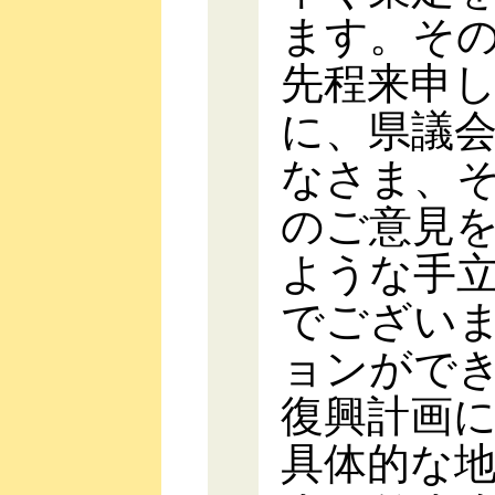
ます。そ
先程来申
に、県議
なさま、
のご意見
ような手
でござい
ョンがで
復興計画
具体的な