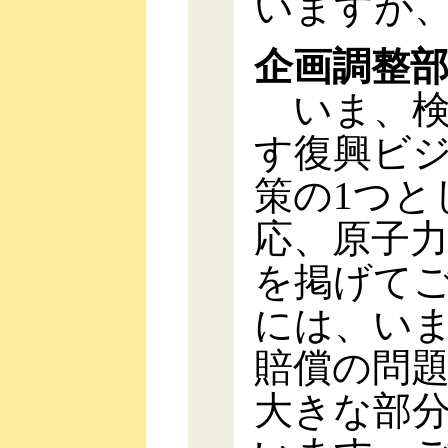
いますが
企画調整
いま、検
す復興ビ
策の1つと
応、原子
を掲げて
には、い
賠償の問
大きな部