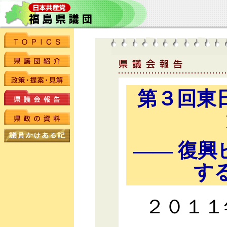
第３回東
―― 復
す
２０１１