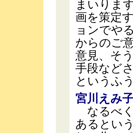
まいりま
画を策定
ョンでや
からのご
意見、そ
手段など
というふ
宮川えみ
なるべく
あるとい