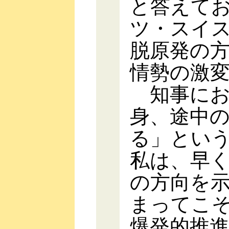
と答えて
ツ・スイ
脱原発の
情勢の激
知事にお
身、途中
る」とい
私は、早
の方向を
まってこ
爆発的推