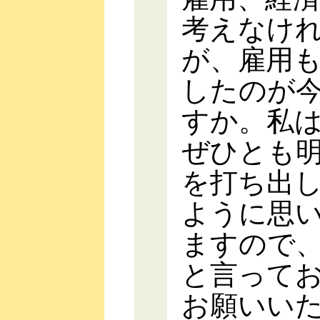
考えなけ
が、雇用
したのが
すか。私
ぜひとも
を打ち出
ように思
ますので
と言って
お願いい