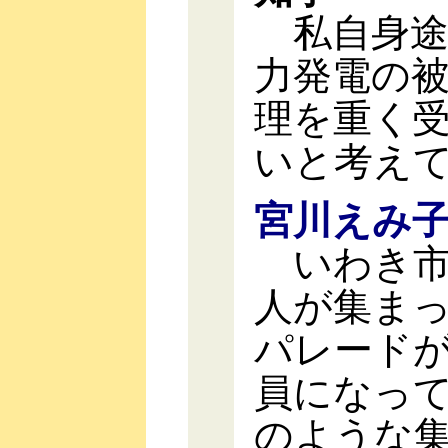
私自身途
力発電の
理を重く
いと考え
宮川えみ
いわき市
人が集ま
パレード
員になっ
のような