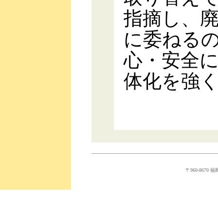
指摘し、
に委ねる
心・安全
体化を強
〒960-8670 