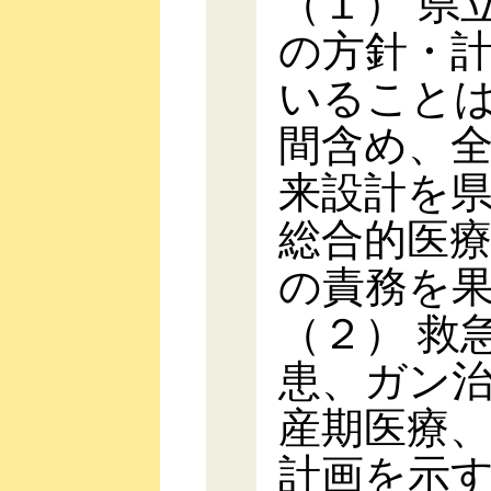
（１） 県
の方針・
いること
間含め、
来設計を
総合的医
の責務を
（２） 救
患、ガン
産期医療
計画を示