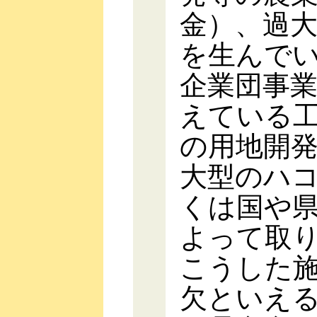
金）、過
を生んで
企業団事
えている
の用地開
大型のハ
くは国や
よって取
こうした
欠といえ