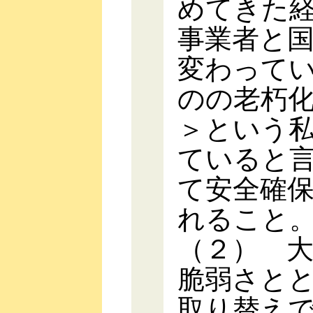
めてきた
事業者と
変わって
のの老朽
＞という
ていると
て安全確
れること
（２） 
脆弱さと
取り替え