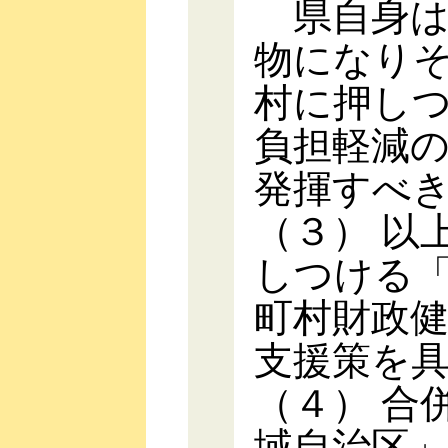
県自身は
物になり
村に押し
負担軽減
発揮すべ
（３） 以
しつける
町村財政
支援策を
（４） 合
域自治区