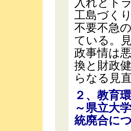
入れとト
工島づく
不要不急
ている。
政事情は
換と財政
らなる見
２、教育
～県立大
統廃合に