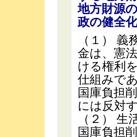
地方財源
政の健全
（１） 義
金は、憲
ける権利
仕組みで
国庫負担
には反対
（２） 生
国庫負担削