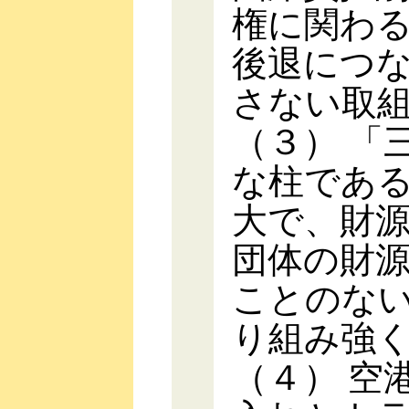
権に関わ
後退につ
さない取
（３） 「
な柱であ
大で、財
団体の財
ことのな
り組み強
（４） 空