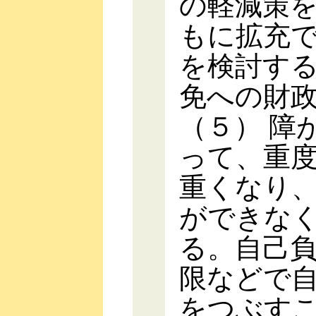
の軽減策
もに拡充
を検討す
免への財
（５） 障
って、重
重くなり
ができな
る。自己
限などで
をつぶす