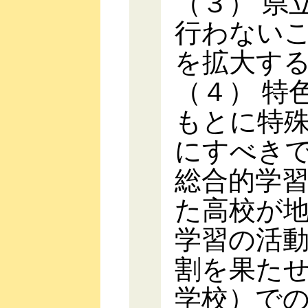
（３） 県
行わない
を拡大す
（４） 特
もとに特
にすべき
総合的学
た高校が
学習の活
割を果た
学校）で