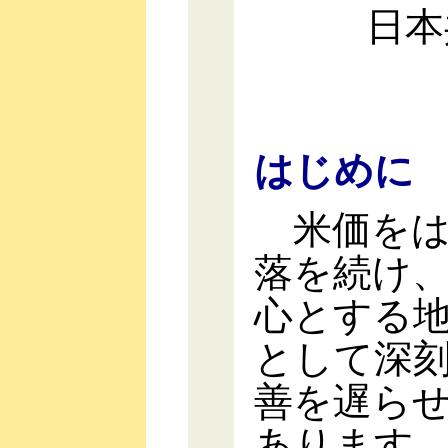
日本
はじめに
米価をは
落を続け
心とする
として深
善を遅ら
あります