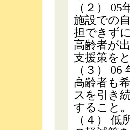
（２） 0
施設での
担できず
高齢者が
支援策を
（３） 0
高齢者も
スを引き
すること
（４） 低