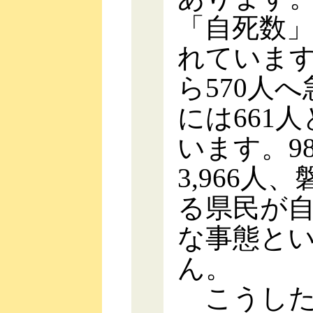
「自死数
れています
ら570人
には661
います。9
3,966
る県民が
な事態と
ん。
こうした