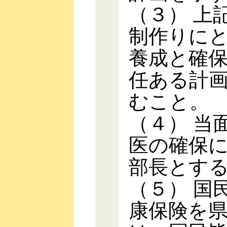
（３） 上
制作りに
養成と確
任ある計
むこと。
（４） 当
医の確保
部長とす
（５） 国
康保険を