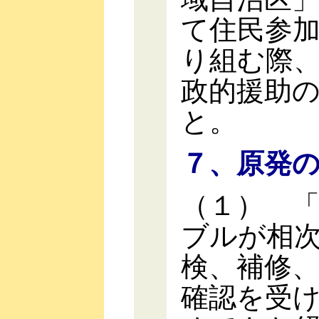
て住民参
り組む際
政的援助
と。
７、原発
（１） 
ブルが相
検、補修
確認を受