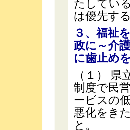
たしてい
は優先す
３、福祉
政に～介
に歯止め
（１） 県
制度で民
ービスの
悪化をき
と。