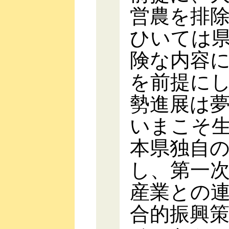
営農を排
ひいては
険な内容
を前提に
勢進展は
いまこそ
本県独自
し、第一
産業との
合的振興