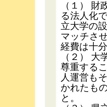
（１） 財
る法人化
立大学の
マッチさ
経費は十
（２） 大
尊重する
人運営も
かれたも
と。