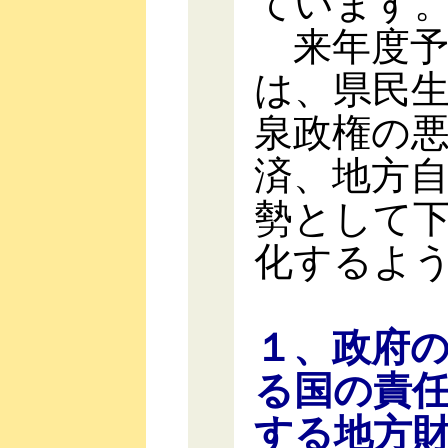
ています
来年度予
は、県民
泉政権の
済、地方
勢として
化するよ
１、政府
る国の責
する地方