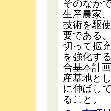
そのなか
生産農家
技術を駆
要である
切って拡
を強化す
合基本計
産基地と
に伸ばし
ること。