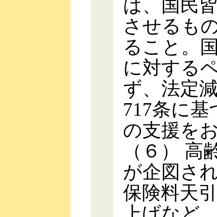
は、国民
させるも
ること。
に対する
ず、法定
717条に
の支援を
（６） 高
が企図さ
保険料天
上げなど