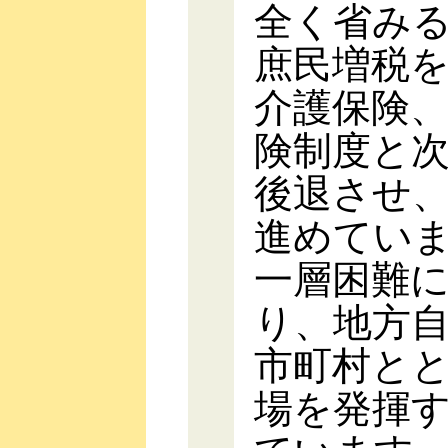
全く省み
庶民増税
介護保険
険制度と
後退させ
進めてい
一層困難
り、地方
市町村と
場を発揮