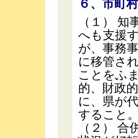
６、市町
（１） 知
へも支援
が、事務
に移管さ
ことをふ
的、財政
に、県が
すること
（２） 合