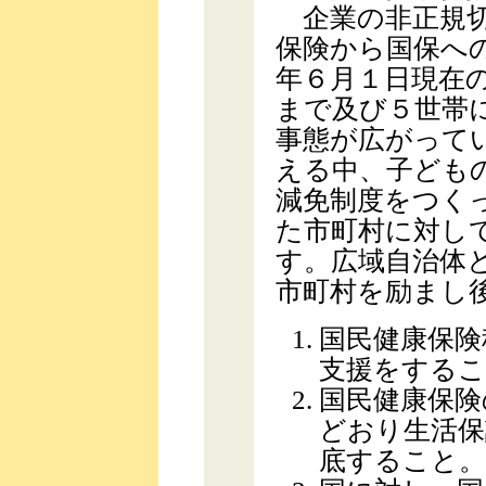
企業の非正規切
保険から国保へ
年６月１日現在
まで及び５世帯
事態が広がって
える中、子ども
減免制度をつく
た市町村に対し
す。広域自治体
市町村を励まし
国民健康保険
支援をするこ
国民健康保険
どおり生活保
底すること。