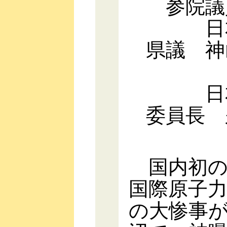
参院議
県議 神
日
委員長
国内初の
国際原子
の大惨事